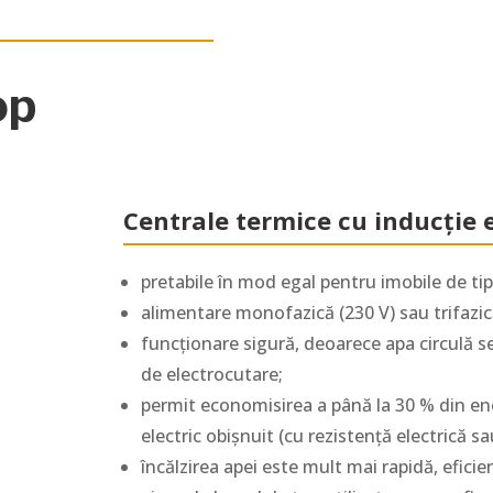
op
Centrale termice cu inducție
pretabile în mod egal pentru imobile de tip 
alimentare monofazică (230 V) sau trifazică
funcționare sigură, deoarece apa circulă se
de electrocutare;
permit economisirea a până la 30 % din ener
electric obișnuit (cu rezistență electrică sa
încălzirea apei este mult mai rapidă, efici