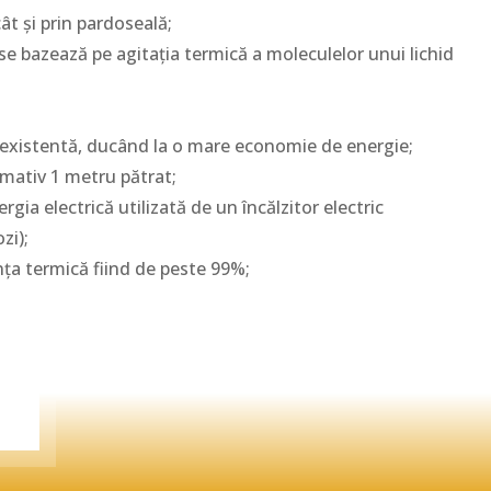
ât și prin pardoseală;
 se bazează pe agitația termică a moleculelor unui lichid
ja existentă, ducând la o mare economie de energie;
imativ 1 metru pătrat;
gia electrică utilizată de un încălzitor electric
zi);
ența termică fiind de peste 99%;
Ă