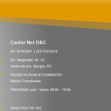
i
Center Net D&C
RO 35702261 | J52/103/2016

Str. Magnoliei, Nr. 10
Roata de Jos, Giurgiu, RO

RO02BTRLRONCRT0338882701
Banca Transilvania

PROGRAM: Luni - Vineri: 08:00 - 19:00
.

(004) 0724 741 957