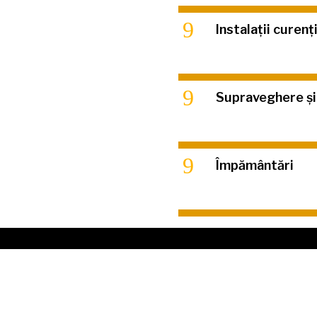
9
Instalații curenți
9
Supraveghere și
9
Împământări