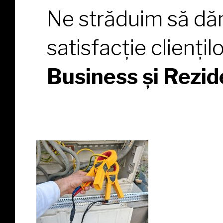
Ne străduim să d
satisfacție cliențil
Business și Rezide