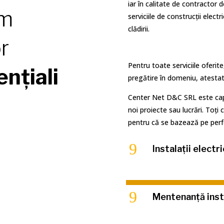
iar în calitate de contractor 
ăm
serviciile de construcții elect
clădirii.
or
Pentru toate serviciile oferi
nțiali
pregătire în domeniu, atestat
Center Net D&C SRL este capa
noi proiecte sau lucrări. Toți c
pentru că se bazează pe perf
9
Instalații electr
9
Mentenanță insta