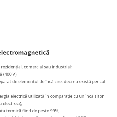
 electromagnetică
rezidențial, comercial sau industrial;
 (400 V);
parat de elementul de încălzire, deci nu există pericol
gia electrică utilizată în comparație cu un încălzitor
u electrozi);
ența termică fiind de peste 99%;