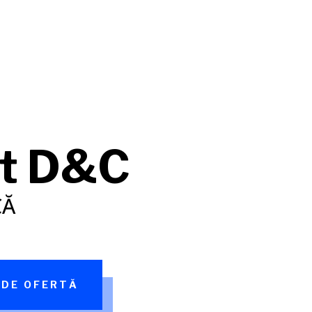
et D&C
CĂ
 DE OFERTĂ