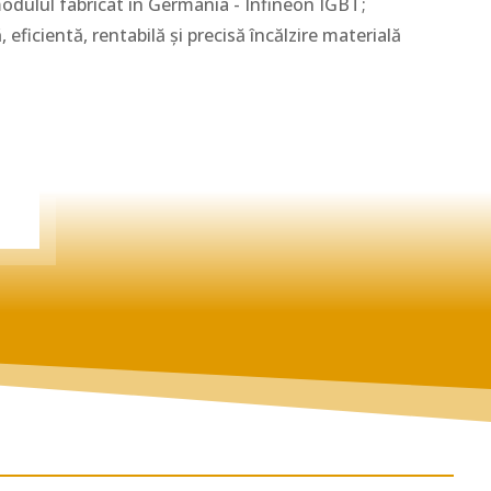
modulul fabricat in Germania - Infineon IGBT;
 eficientă, rentabilă și precisă încălzire materială
Ă