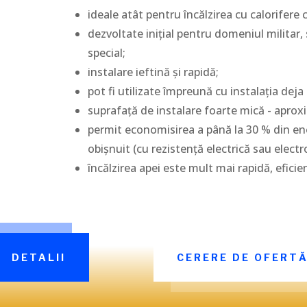
ideale atât pentru încălzirea cu calorifere c
dezvoltate inițial pentru domeniul militar,
special;
instalare ieftină și rapidă;
pot fi utilizate împreună cu instalația de
suprafață de instalare foarte mică - aprox
permit economisirea a până la 30 % din ener
obișnuit (cu rezistență electrică sau electro
încălzirea apei este mult mai rapidă, efici
DETALII
CERERE DE OFERT